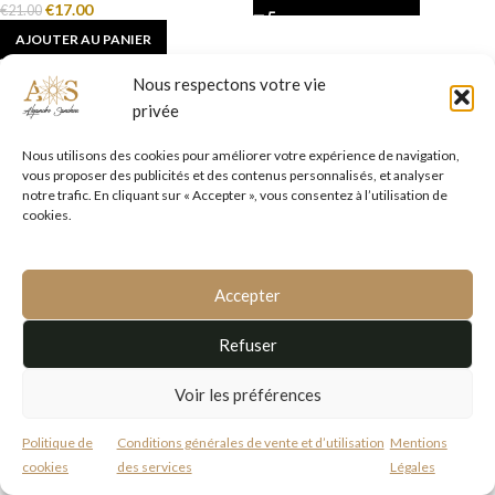
€
17.00
€
21.00
AJOUTER AU PANIER
Nous respectons votre vie
Alejandro Sanchez © 2026 – Tous droits réservés
privée
CGVU
–
Mentions légales
Nous utilisons des cookies pour améliorer votre expérience de navigation,
vous proposer des publicités et des contenus personnalisés, et analyser
notre trafic. En cliquant sur « Accepter », vous consentez à l’utilisation de
cookies.
Accepter
Refuser
Voir les préférences
Besoin d'aide?
Politique de
Conditions générales de vente et d’utilisation
Mentions
cookies
des services
Légales