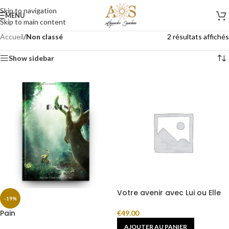
Skip to navigation
MENU
Skip to main content
Accueil
/
Non classé
2 résultats affichés
Show sidebar
Votre avenir avec Lui ou Elle
-19%
Pain
€
49.00
AJOUTER AU PANIER